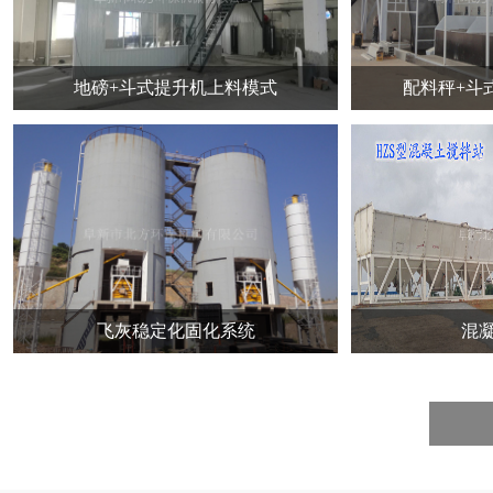
地磅+斗式提升机上料模式
配料秤+斗式提
飞灰稳定化固化系统
混凝土搅