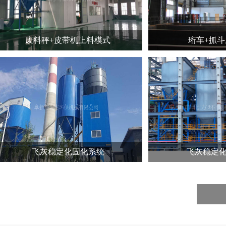
废料秤+皮带机上料模式
珩车+抓斗上料
飞灰稳定化固化系统
飞灰稳定化固化